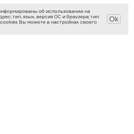
информированы об использовании на
ес; тип, язык, версия ОС и браузера; тип
Ok
 cookies Вы можете в настройках своего
Обработка персональных данных
Защита персональных данных
2006-2026
ПРЕМИЯ
ЗА ВЕРНОСТЬ НАУКЕ
Специальная номинация
«Российская наука — миру»