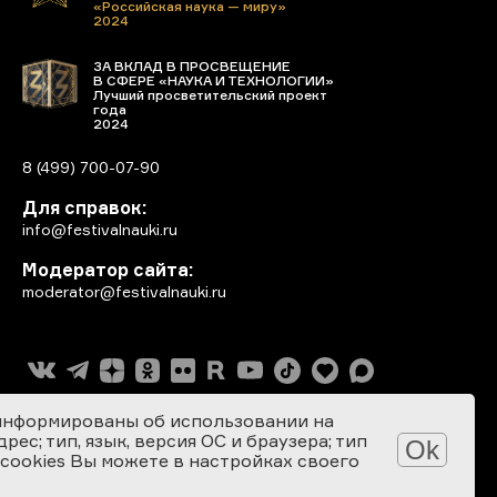
«Российская наука — миру»
2024
ЗА ВКЛАД В ПРОСВЕЩЕНИЕ
В СФЕРЕ «НАУКА И ТЕХНОЛОГИИ»
Лучший просветительский проект
года
2024
8 (499) 700-07-90
Для справок:
info@festivalnauki.ru
Модератор сайта:
moderator@festivalnauki.ru
информированы об использовании на
ес; тип, язык, версия ОС и браузера; тип
Ok
 cookies Вы можете в настройках своего
Разработка сайта: SEBEKON