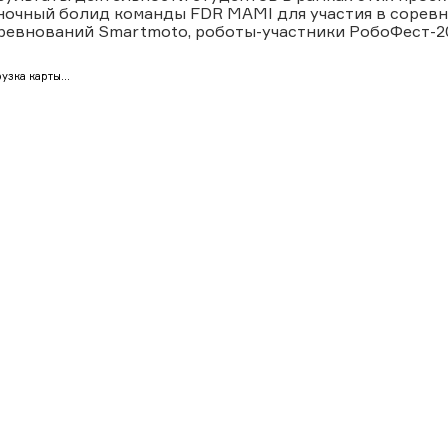
ночный болид команды FDR MAMI для участия в соревн
ревнований Smartmoto, роботы-участники РобоФест-2
узка карты...