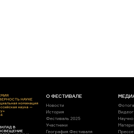
ЕМИЯ
О ФЕСТИВАЛЕ
МЕДИ
 ВЕРНОСТЬ НАУКЕ
циальная номинация
Новости
Фотога
ссийская наука —
ру»
История
Видеог
24
Фестиваль 2025
Научно
Участники
Матери
ВКЛАД В
ОСВЕЩЕНИЕ
География Фестиваля
Прессе