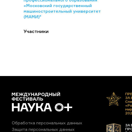
«Московский государственный
машиностроительный университет
(МАМИ)"
Участники
ПР
ЗА
Спе
«Ро
ми
20
Обработка персональных данных
ЗА 
ПР
Защита персональных данных