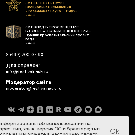
ЗА ВЕРНОСТЬ НАУКЕ
Специальная номинация
«Российская наука — миру»
2024
ЗА ВКЛАД В ПРОСВЕЩЕНИЕ
В СФЕРЕ «НАУКА И ТЕХНОЛОГИИ»
Лучший просветительский проект
года
2024
8 (499) 700-07-90
Для справок:
info@festivalnauki.ru
Модератор сайта:
moderator@festivalnauki.ru
информированы об использовании на
ес; тип, язык, версия ОС и браузера; тип
Ok
 cookies Вы можете в настройках своего