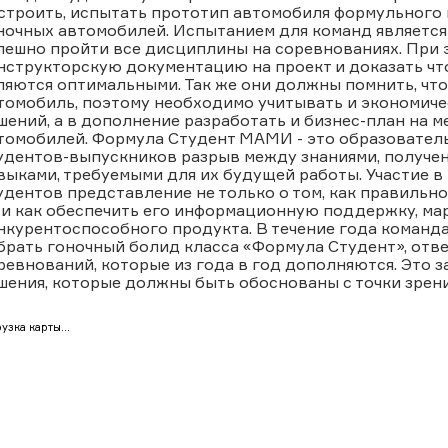
строить, испытать прототип автомобиля формульного
ночных автомобилей. Испытанием для команд является
пешно пройти все дисциплины на соревнованиях. При
нструкторскую документацию на проект и доказать чт
ляются оптимальными. Так же они должны помнить, что
томобиль, поэтому необходимо учитывать и экономич
шений, а в дополнение разработать и бизнес-план на 
томобилей. Формула Студент МАМИ - это образовател
удентов-выпускников разрыв между знаниями, получен
выками, требуемыми для их будущей работы. Участие в
удентов представление не только о том, как правильно
 и как обеспечить его информационную поддержку, марк
нкурентоспособного продукта. В течение года команд
брать гоночный болид класса «Формула Студент», от
ревнований, которые из года в год дополняются. Это 
шения, которые должны быть обоснованы с точки зрен
узка карты...