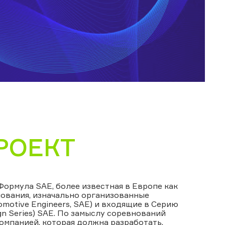
РОЕКТ
рмула SAE, более известная в Европе как
ования, изначально организованные
otive Engineers, SAE) и входящие в Серию
n Series) SAE. По замыслу соревнований
омпанией, которая должна разработать,