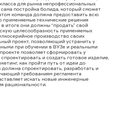
 класса для рынка непрофессиональных
 сама постройка болида, который сможет
 этом команда должна предоставить всю
о применяемые технические решения
 в итоге они должны “продать” свой
ескую целесообразность применяемых
мелкосерийное производство своих
ьный проект, позволяющий устранить у
ными при обучении в ВУЗе и реальными
 проекте позволяет сформировать у
 спроектировать и создать готовое изделие,
етинг, как пройти путь от идеи до
а должна спроектировать, разработать и
вечающий требованиям регламента
заставляет искать новые инженерные
ия рациональности.