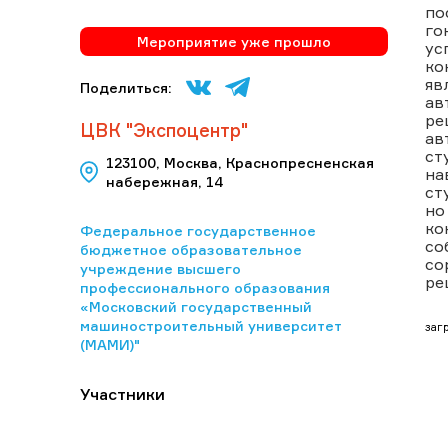
по
го
Мероприятие уже прошло
ус
ко
яв
Поделиться:
ав
ре
ЦВК "Экспоцентр"
ав
ст
123100, Москва, Краснопресненская
на
набережная, 14
ст
но
ко
Федеральное государственное
со
бюджетное образовательное
со
учреждение высшего
ре
профессионального образования
«Московский государственный
машиностроительный университет
загр
(МАМИ)"
Участники