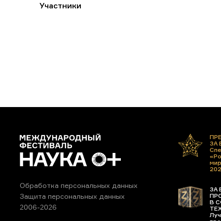
Участники
ПР
ЗА
Спе
«Ро
ми
20
Обработка персональных данных
ЗА 
ПР
Защита персональных данных
В С
2006-2026
ТЕ
Луч