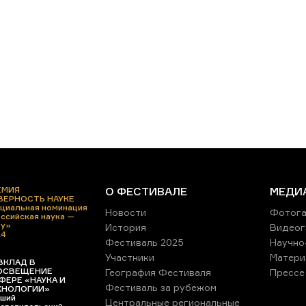
ЕМИЯ
О ФЕСТИВАЛЕ
МЕДИ
 ВЕРНОСТЬ НАУКЕ
циальная номинация
Новости
Фотога
ссийская наука —
ру»
История
Видеог
24
Фестиваль 2025
Научно
Участники
Матери
ВКЛАД В
ОСВЕЩЕНИЕ
География Фестиваля
Прессе
ФЕРЕ «НАУКА И
Фестиваль за рубежом
ХНОЛОГИИ»
ший
Центральные региональные