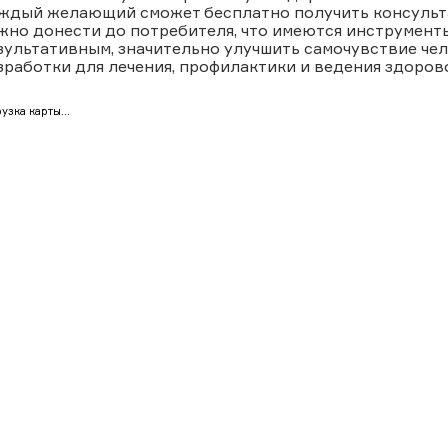
ждый желающий сможет бесплатно получить консульт
жно донести до потребителя, что имеются инструмент
зультативным, значительно улучшить самочувствие че
зработки для лечения, профилактики и ведения здоров
узка карты...