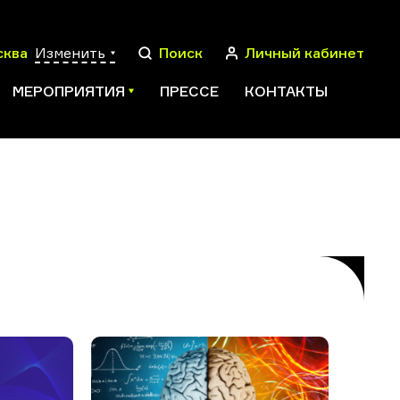
сква
Изменить
Поиск
Личный кабинет
МЕРОПРИЯТИЯ
ПРЕССЕ
КОНТАКТЫ
ПОИСК