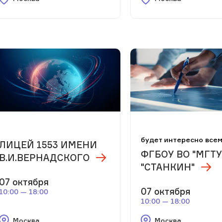
будет интересно все
ЛИЦЕЙ 1553 ИМЕНИ
ФГБОУ ВО "МГТ
В.И.ВЕРНАДСКОГО
"СТАНКИН"
07 октября
07 октября
10:00 — 18:00
10:00 — 18:00
Москва
Москва