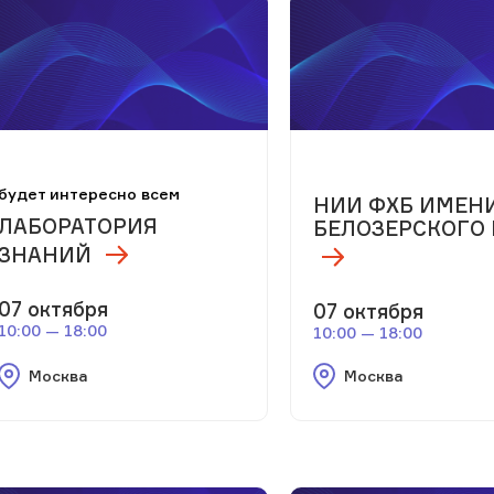
будет интересно всем
НИИ ФХБ ИМЕНИ
ЛАБОРАТОРИЯ
БЕЛОЗЕРСКОГО
ЗНАНИЙ
07 октября
07 октября
10:00 — 18:00
10:00 — 18:00
Москва
Москва