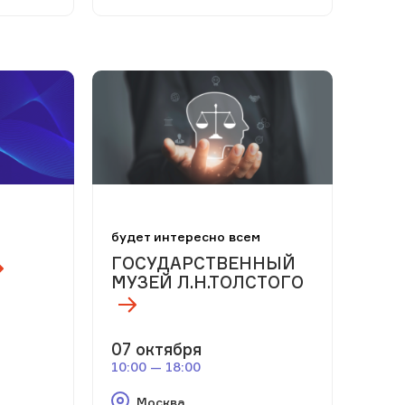
будет интересно всем
ГОСУДАРСТВЕННЫЙ
МУЗЕЙ Л.Н.ТОЛСТОГО
07 октября
10:00 — 18:00
Москва