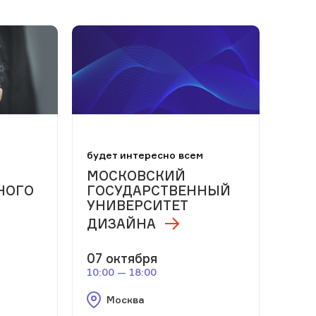
м
будет интересно всем
МОСКОВСКИЙ
НОГО
ГОСУДАРСТВЕННЫЙ
УНИВЕРСИТЕТ
ДИЗАЙНА
07 октября
10:00 — 18:00
Москва