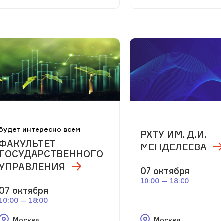
будет интересно всем
РХТУ ИМ. Д.И.
ФАКУЛЬТЕТ
МЕНДЕЛЕЕВА
ГОСУДАРСТВЕННОГО
УПРАВЛЕНИЯ
07 октября
10:00 — 18:00
07 октября
10:00 — 18:00
Москва
Москва