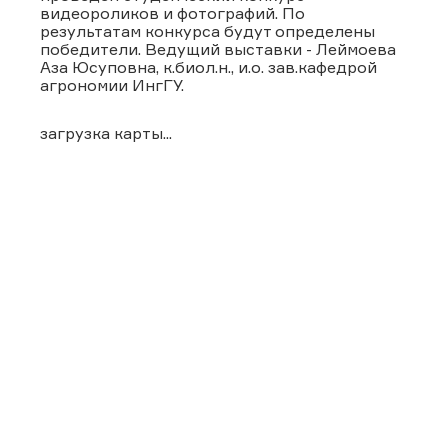
видеороликов и фотографий. По
результатам конкурса будут определены
победители. Ведущий выставки - Леймоева
Аза Юсуповна, к.биол.н., и.о. зав.кафедрой
агрономии ИнгГУ.
загрузка карты...