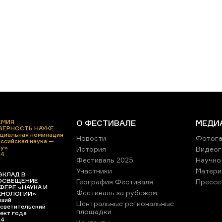
ЕМИЯ
О ФЕСТИВАЛЕ
МЕДИ
 ВЕРНОСТЬ НАУКЕ
циальная номинация
Новости
Фотога
ссийская наука —
ру»
История
Видеог
24
Фестиваль 2025
Научно
Участники
Матери
ВКЛАД В
ОСВЕЩЕНИЕ
География Фестиваля
Прессе
ФЕРЕ «НАУКА И
Фестиваль за рубежом
ХНОЛОГИИ»
ший
Центральные региональные
светительский
площадки
ект года
24