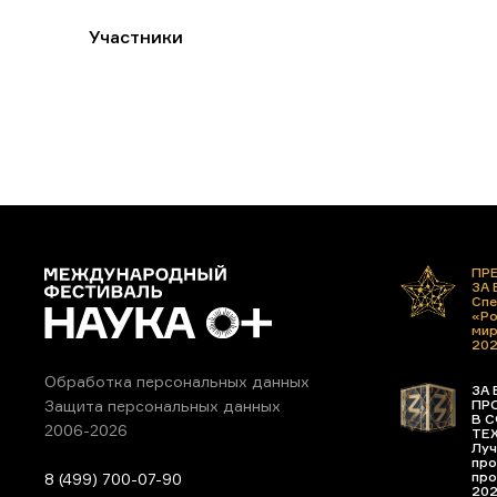
Участники
ПР
ЗА
Спе
«Ро
ми
20
Обработка персональных данных
ЗА 
ПР
Защита персональных данных
В С
2006-2026
ТЕ
Луч
про
про
8 (499) 700-07-90
20