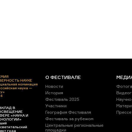
ЕМИЯ
О ФЕСТИВАЛЕ
МЕДИ
 ВЕРНОСТЬ НАУКЕ
циальная номинация
Новости
Фотога
ссийская наука —
ру»
История
Видеог
24
Фестиваль 2025
Научно
Участники
Матери
ВКЛАД В
ОСВЕЩЕНИЕ
География Фестиваля
Прессе
ФЕРЕ «НАУКА И
Фестиваль за рубежом
ХНОЛОГИИ»
ший
Центральные региональные
светительский
площадки
ект года