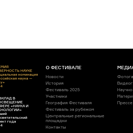
ЕМИЯ
О ФЕСТИВАЛЕ
МЕДИ
 ВЕРНОСТЬ НАУКЕ
циальная номинация
Новости
Фотога
ссийская наука —
ру»
История
Видеог
24
Фестиваль 2025
Научно
Участники
Матери
ВКЛАД В
ОСВЕЩЕНИЕ
География Фестиваля
Прессе
ФЕРЕ «НАУКА И
Фестиваль за рубежом
ХНОЛОГИИ»
ший
Центральные региональные
светительский
площадки
ект года
24
Контакты