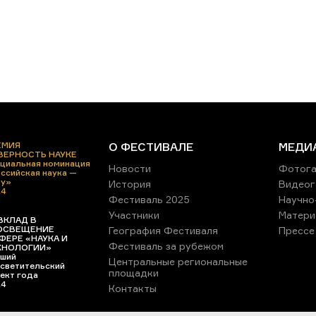
ЕМИЯ
О ФЕСТИВАЛЕ
МЕДИ
 ВЕРНОСТЬ НАУКЕ
циальная номинация
Новости
Фотога
ссийская наука —
ру»
История
Видеог
24
Фестиваль 2025
Научно
Участники
Матери
ВКЛАД В
ОСВЕЩЕНИЕ
География Фестиваля
Прессе
ФЕРЕ «НАУКА И
Фестиваль за рубежом
ХНОЛОГИИ»
ший
Центральные региональные
светительский
площадки
ект года
24
Контакты