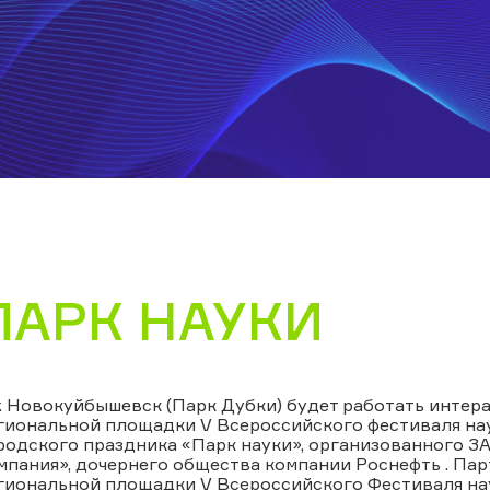
ПАРК НАУКИ
г. Новокуйбышевск (Парк Дубки) будет работать интер
гиональной площадки V Всероссийского фестиваля нау
родского праздника «Парк науки», организованного 
мпания», дочернего общества компании Роснефть . Пар
гиональной площадки V Всероссийского Фестиваля на