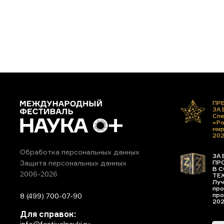
ПР
ЗА
Спе
«Ро
ми
20
Обработка персональных данных
ЗА 
ПР
Защита персональных данных
В С
2006-2026
ТЕ
Луч
про
про
8 (499) 700-07-90
20
Для справок:
info@festivalnauki.ru