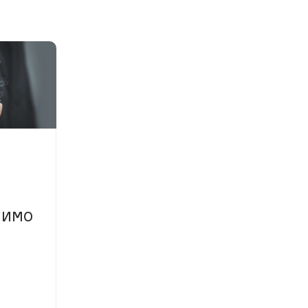
м
ИИМО