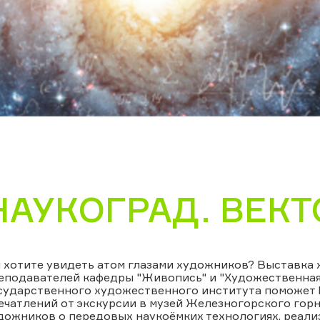
НАУКОГРАД. ВЕКТ
 хотите увидеть атом глазами художников? Выставка 
еподавателей кафедры "Живопись" и "Художественная
сударственного художественного института поможет В
ечатлений от экскурсии в музей Железногорского гор
дожников о передовых наукоёмких технологиях, реали