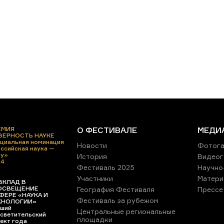
ЕМИЯ
О ФЕСТИВАЛЕ
МЕДИ
 ВЕРНОСТЬ НАУКЕ
циальная номинация
Новости
Фотога
ссийская наука —
ру»
История
Видеог
24
Фестиваль 2025
Научно
Участники
Матери
ВКЛАД В
ОСВЕЩЕНИЕ
География Фестиваля
Прессе
ФЕРЕ «НАУКА И
Фестиваль за рубежом
ХНОЛОГИИ»
ший
Центральные региональные
светительский
площадки
ект года