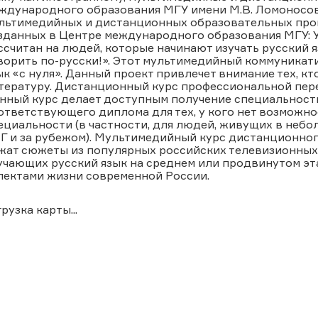
ждународного образования МГУ имени М.В. Ломоносо
льтимедийных и дистанционных образовательных прог
зданных в Центре международного образования МГУ: Уч
ссчитан на людей, которые начинают изучать русский 
ворить по-русски!». Этот мультимедийный коммуникат
ык «с нуля». Данный проект привлечет внимание тех, кт
тературу. Дистанционный курс профессиональной пер
нный курс делает доступным получение специальност
ответствующего диплома для тех, у кого нет возможно
ециальности (в частности, для людей, живущих в небо
Г и за рубежом). Мультимедийный курс дистанционного
жат сюжеты из популярных российских телевизионных 
учающих русский язык на среднем или продвинутом э
пектами жизни современной России.
грузка карты...