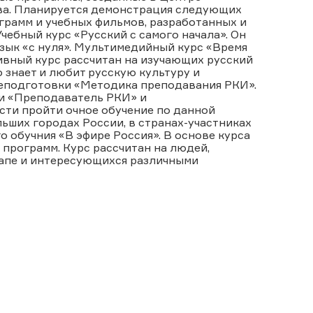
ва. Планируется демонстрация следующих
рамм и учебных фильмов, разработанных и
ебный курс «Русский с самого начала». Он
язык «с нуля». Мультимедийный курс «Время
ивный курс рассчитан на изучающих русский
о знает и любит русскую культуру и
еподготовки «Методика преподавания РКИ».
и «Преподаватель РКИ» и
сти пройти очное обучение по данной
льших городах России, в странах-участниках
 обучния «В эфире Россия». В основе курса
программ. Курс рассчитан на людей,
тапе и интересующихся различными