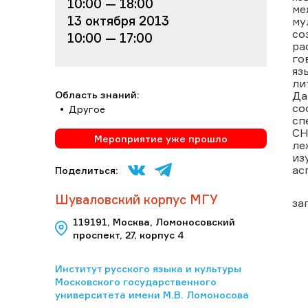
10:00 — 18:00
ме
13 октября 2013
му
со
10:00 — 17:00
ра
го
яз
ли
Область знаний:
Да
со
Другое
сп
СН
Мероприятие уже прошло
ле
из
ас
Поделиться:
Шуваловский корпус МГУ
за
119191, Москва, Ломоносовский
проспект, 27, корпус 4
Институт русского языка и культуры
Московского государственного
университета имени М.В. Ломоносова