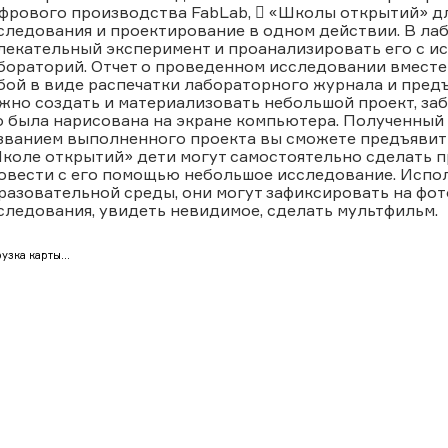
фрового производства FabLab,  «Школы открытий» для
следования и проектирование в одном действии. В л
лекательный эксперимент и проанализировать его с 
бораторий. Отчет о проведенном исследовании вместе 
бой в виде распечатки лабораторного журнала и предъ
жно создать и материализовать небольшой проект, заб
о была нарисована на экране компьютера. Полученный 
званием выполненного проекта вы сможете предъявить
коле открытий» дети могут самостоятельно сделать п
овести с его помощью небольшое исследование. Испо
разовательной среды, они могут зафиксировать на фот
следования, увидеть невидимое, сделать мультфильм.
узка карты...