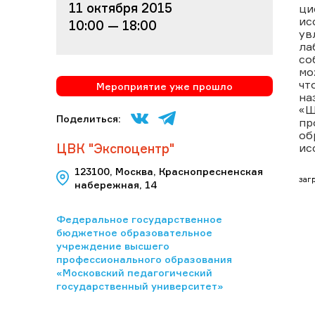
11 октября 2015
ци
ис
10:00 — 18:00
ув
ла
со
мо
чт
Мероприятие уже прошло
на
«Ш
Поделиться:
пр
об
ЦВК "Экспоцентр"
ис
123100, Москва, Краснопресненская
загр
набережная, 14
Федеральное государственное
бюджетное образовательное
учреждение высшего
профессионального образования
«Московский педагогический
государственный университет»