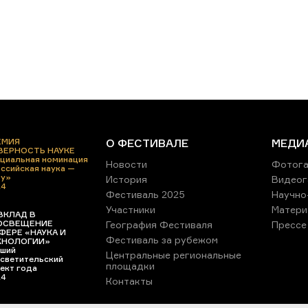
ЕМИЯ
О ФЕСТИВАЛЕ
МЕДИ
 ВЕРНОСТЬ НАУКЕ
циальная номинация
Новости
Фотога
ссийская наука —
ру»
История
Видеог
24
Фестиваль 2025
Научно
Участники
Матери
ВКЛАД В
ОСВЕЩЕНИЕ
География Фестиваля
Прессе
ФЕРЕ «НАУКА И
Фестиваль за рубежом
ХНОЛОГИИ»
ший
Центральные региональные
светительский
площадки
ект года
24
Контакты