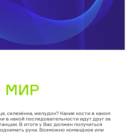
 МИР
е, селезёнка, желудок? Какие кости в каком
и в какой последовательности идут друг за
анции. В итоге у Вас должен получиться
 поднимать руки. Возможно командное или