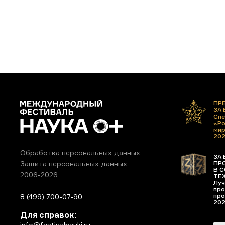
ПР
ЗА
Спе
«Ро
ми
20
Обработка персональных данных
ЗА 
ПР
Защита персональных данных
В С
2006-2026
ТЕ
Луч
про
про
8 (499) 700-07-90
20
Для справок:
info@festivalnauki.ru