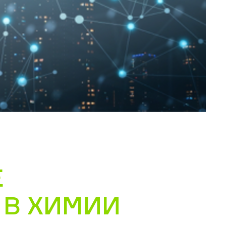
Е
 В ХИМИИ