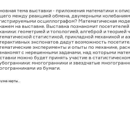
новная тема выставки - приложения математики к опи
щего между реакцией обмена, двумерными колебаниям
гистрируемыми осциллографом? Математическая модель
кажем на выставке. Выставка познакомит посетителей
ханики: геометрией и топологией, алгеброй и теорией 
тематической статистикой, прикладной механикой и аэ
терактивных экспонатов дадут возможность посетите
тематические эксперименты и опыты по механике, рас
знакомят с нерешенными задачами, над которыми матем
ставки можно будет принять участие в статистическом 
убогранники: многогранники и звездчатые многогранник
огогранниками из бумаги.
узка карты...