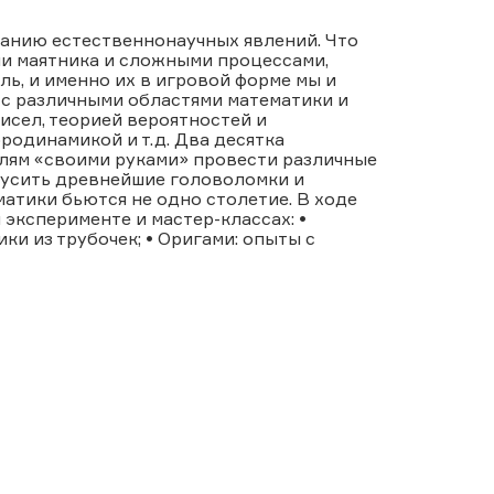
санию естественнонаучных явлений. Что
и маятника и сложными процессами,
, и именно их в игровой форме мы и
 с различными областями математики и
чисел, теорией вероятностей и
родинамикой и т.д. Два десятка
лям «своими руками» провести различные
кусить древнейшие головоломки и
атики бьются не одно столетие. В ходе
эксперименте и мастер-классах: •
и из трубочек; • Оригами: опыты с