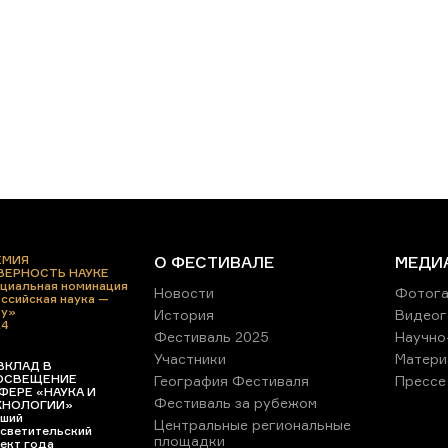
ЕМИЯ
О ФЕСТИВАЛЕ
МЕДИ
 ВЕРНОСТЬ НАУКЕ
циальная номинация
Новости
Фотога
ссийская наука —
ру»
История
Видеог
24
Фестиваль 2025
Научно
Участники
Матери
ВКЛАД В
ОСВЕЩЕНИЕ
География Фестиваля
Прессе
ФЕРЕ «НАУКА И
Фестиваль за рубежом
ХНОЛОГИИ»
ший
Центральные региональные
светительский
площадки
ект года