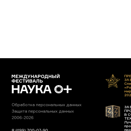
ПР
ЗА
Спе
«Ро
ми
20
Обработка персональных данных
ЗА 
ПР
Защита персональных данных
В С
2006-2026
ТЕ
Луч
про
про
8 (499) 700-07-90