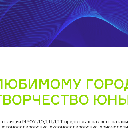
ЛЮБИМОМУ ГОРО
ТВОРЧЕСТВО ЮН
спозиция МБОУ ДОД ЦДТТ представлена экспонатами 
акетомоделирование, судомоделирование, авиамодели