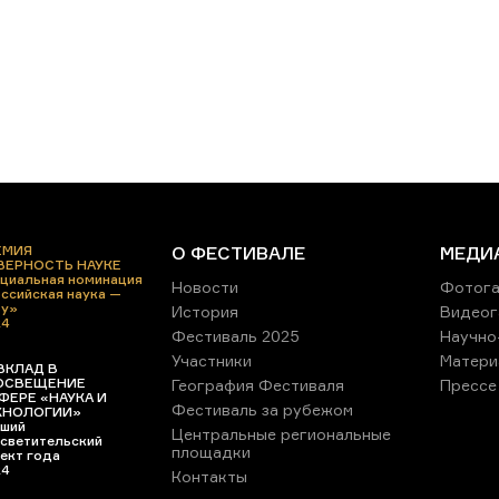
ЕМИЯ
О ФЕСТИВАЛЕ
МЕДИ
 ВЕРНОСТЬ НАУКЕ
циальная номинация
Новости
Фотога
ссийская наука —
ру»
История
Видеог
24
Фестиваль 2025
Научно
Участники
Матери
ВКЛАД В
ОСВЕЩЕНИЕ
География Фестиваля
Прессе
ФЕРЕ «НАУКА И
Фестиваль за рубежом
ХНОЛОГИИ»
ший
Центральные региональные
светительский
площадки
ект года
24
Контакты