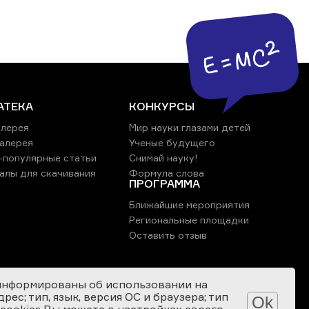
АТЕКА
КОНКУРСЫ
лерея
Мир науки глазами детей
алерея
Ученые будущего
-популярные статьи
Снимай науку!
алы для скачивания
Формула слова
ПРОГРАММА
Ближайшие мероприятия
Региональные площадки
Оставить отзыв
информированы об использовании на
ес; тип, язык, версия ОС и браузера; тип
Ok