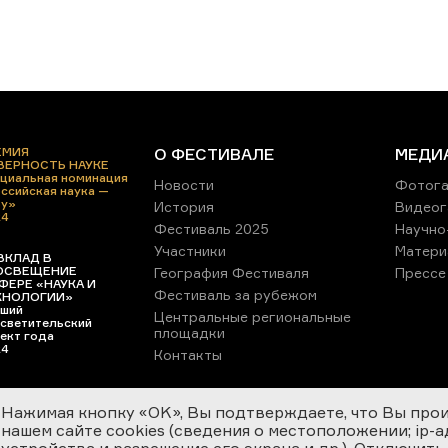
ЕМИЯ
О ФЕСТИВАЛЕ
МЕДИ
 ВЕРНОСТЬ НАУКЕ
циальная номинация
Новости
Фотога
ссийская наука —
ру»
История
Видеог
24
Фестиваль 2025
Научно
Участники
Матери
ВКЛАД В
ОСВЕЩЕНИЕ
География Фестиваля
Прессе
ФЕРЕ «НАУКА И
Фестиваль за рубежом
ХНОЛОГИИ»
ший
Центральные региональные
светительский
площадки
ект года
24
Контакты
Нажимая кнопку «OK», Вы подтверждаете, что Вы про
нашем сайте cookies (сведения о местоположении; ip-адр