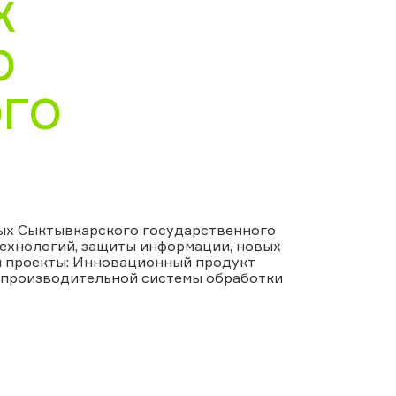
Х
О
ОГО
ых Сыктывкарского государственного
ехнологий, защиты информации, новых
ы проекты: Инновационный продукт
копроизводительной системы обработки