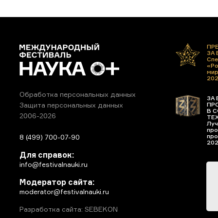
ПР
ЗА
Спе
«Ро
ми
20
Обработка персональных данных
ЗА 
ПР
Защита персональных данных
В С
2006-2026
ТЕ
Луч
про
про
8 (499) 700-07-90
20
Для справок:
info@festivalnauki.ru
Модератор сайта:
moderator@festivalnauki.ru
Разработка сайта: SEBEKON