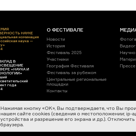
ЕМИЯ
О ФЕСТИВАЛЕ
МЕДИ
 ВЕРНОСТЬ НАУКЕ
циальная номинация
Новости
Фотога
ссийская наука —
ру»
История
Видеог
24
Фестиваль 2025
Научно
Участники
Матери
ВКЛАД В
ОСВЕЩЕНИЕ
География Фестиваля
Прессе
ФЕРЕ «НАУКА И
Фестиваль за рубежом
ХНОЛОГИИ»
ший
Центральные региональные
светительский
площадки
ект года
24
Контакты
Нажимая кнопку «OK», Вы подтверждаете, что Вы про
нашем сайте cookies (сведения о местоположении; ip-адр
устройства и разрешение его экрана и др.). Отключить
браузера.