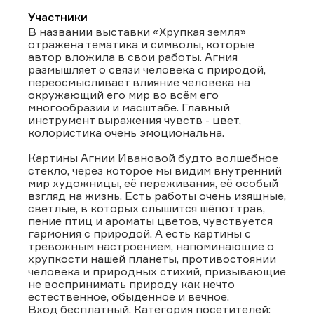
Участники
В названии выставки «Хрупкая земля»
отражена тематика и символы, которые
автор вложила в свои работы. Агния
размышляет о связи человека с природой,
переосмысливает влияние человека на
окружающий его мир во всём его
многообразии и масштабе. Главный
инструмент выражения чувств - цвет,
колористика очень эмоциональна.
Картины Агнии Ивановой будто волшебное
стекло, через которое мы видим внутренний
мир художницы, её переживания, её особый
взгляд на жизнь. Есть работы очень изящные,
светлые, в которых слышится шёпот трав,
пение птиц и ароматы цветов, чувствуется
гармония с природой. А есть картины с
тревожным настроением, напоминающие о
хрупкости нашей планеты, противостоянии
человека и природных стихий, призывающие
не воспринимать природу как нечто
естественное, обыденное и вечное.
Вход бесплатный. Категория посетителей: