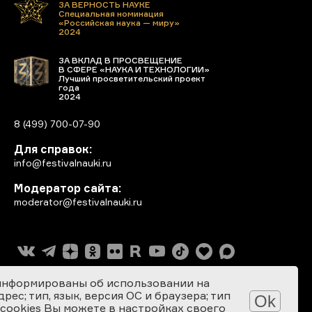
ЗА ВЕРНОСТЬ НАУКЕ
Специальная номинация
«Российская наука — миру»
2024
ЗА ВКЛАД В ПРОСВЕЩЕНИЕ
В СФЕРЕ «НАУКА И ТЕХНОЛОГИИ»
Лучший просветительский проект
года
2024
8 (499) 700-07-90
Для справок:
info@festivalnauki.ru
Модератор сайта:
moderator@festivalnauki.ru
информированы об использовании на
ес; тип, язык, версия ОС и браузера; тип
Ok
 cookies Вы можете в настройках своего