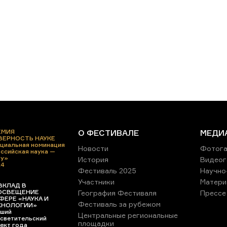
ЕМИЯ
О ФЕСТИВАЛЕ
МЕДИ
 ВЕРНОСТЬ НАУКЕ
циальная номинация
Новости
Фотога
ссийская наука —
ру»
История
Видеог
24
Фестиваль 2025
Научно
Участники
Матери
ВКЛАД В
ОСВЕЩЕНИЕ
География Фестиваля
Прессе
ФЕРЕ «НАУКА И
Фестиваль за рубежом
ХНОЛОГИИ»
ший
Центральные региональные
светительский
площадки
ект года