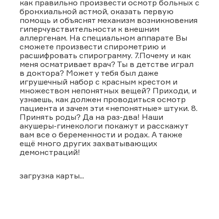
как правильно произвести осмотр больных с
бронхиальной астмой, оказать первую
помощь и объяснят механизм возникновения
гиперчувствительности к внешним
аллергенам. На специальном аппарате Вы
сможете произвести спирометрию и
расшифровать спирограмму. 7.Почему и как
меня осматривает врач? Ты в детстве играл
в доктора? Может у тебя был даже
игрушечный набор с красным крестом и
множеством непонятных вещей? Приходи, и
узнаешь, как должен проводиться осмотр
пациента и зачем эти «непонятные» штуки. 8.
Принять роды? Да на раз-два! Наши
акушеры-гинекологи покажут и расскажут
вам все о беременности и родах. А также
ещё много других захватывающих
демонстраций!
загрузка карты...