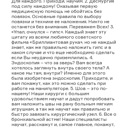
Для каждого. Приходи, научим. 2. Десмургия
под силу каждому! Оказывая первую
медицинскую помощь не обойтись без
повязок. Основные правила по выбору
повязки и технике ее наложения. Никто не
останется без внимания. Перевяжем Всех! 3.
«Упал, очнулся – гипс». Каждый знает эту
цитату из всеми любимого советского
фильма «Бриллиантовая рука», но не каждый
знает, как же правильно наложить гипс и в
каком случае и что еще необходимо сделать
если Вы неудачно приземлились. 4.
Эндоскопия – что за зверь? Вам всегда
хотелось заглянуть внутрь своего тела? А
какое мы там, внутри? Именно для этого
была изобретена эндоскопия. Приходите, и
вам покажут, как это можно сделать при
работе на манипуляторе. 5. Шов – это по-
нашему! Наши хирурги с большим
удовольствием научат и дадут попробовать
вам наложить швы на рану больным мягким
игрушкам, а так же научат как правильно и
быстро завязать хирургический узел. 6. Все о
бронхиальной астме! Наши специалисты
научат, расскажут и, самое главное, покажут,