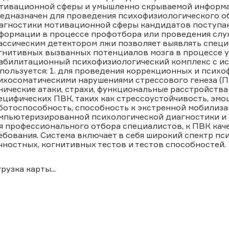
тивационной сферы и умышленно скрываемой информац
едназначен для проведения психофизиологического об
агностики мотивационной сферы кандидатов поступа
формации в процессе профотбора или проведения слу
ассическим детектором лжи позволяет выявлять спец
гнитивных вызванных потенциалов мозга в процессе 
абилитационный психофизиологический комплекс с ис
пользуется: 1. для проведения коррекционных и психо
ихосоматическими нарушениями стрессового генеза (ПТ
нические атаки, страхи, функциональные расстройства и 
ецифических ПВК, таких как стрессоустойчивость, эмо
ботоспособность, способность к экстренной мобилизац
мпьютеризированной психологической диагностики и
я профессионального отбора специалистов, к ПВК ка
ебования. Система включает в себя широкий спектр пс
чностных, когнитивных тестов и тестов способностей.
грузка карты...