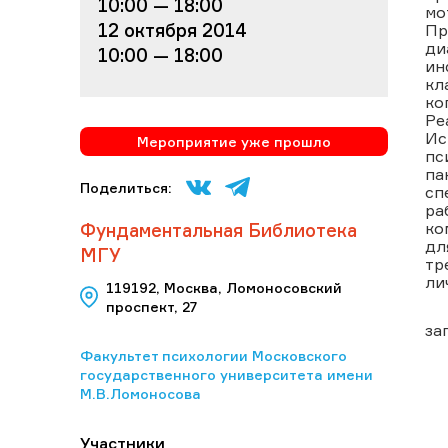
10:00 — 18:00
мо
12 октября 2014
Пр
ди
10:00 — 18:00
ин
кл
ко
Ре
Ис
Мероприятие уже прошло
пс
па
Поделиться:
сп
ра
ко
Фундаментальная Библиотека
дл
МГУ
тр
ли
119192, Москва, Ломоносовский
проспект, 27
за
Факультет психологии Московского
государственного университета имени
М.В.Ломоносова
Участники