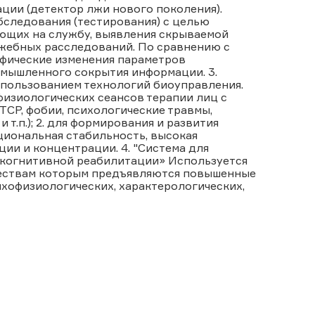
ии (детектор лжи нового поколения).
следования (тестирования) с целью
ющих на службу, выявления скрываемой
жебных расследований. По сравнению с
ифические изменения параметров
умышленного сокрытия информации. 3.
пользованием технологий биоуправления.
физиологических сеансов терапии лиц с
СР, фобии, психологические травмы,
т.п.); 2. для формирования и развития
циональная стабильность, высокая
ии и концентрации. 4. "Система для
 когнитивной реабилитации» Используется
чествам которым предъявляются повышенные
ихофизиологических, характерологических,