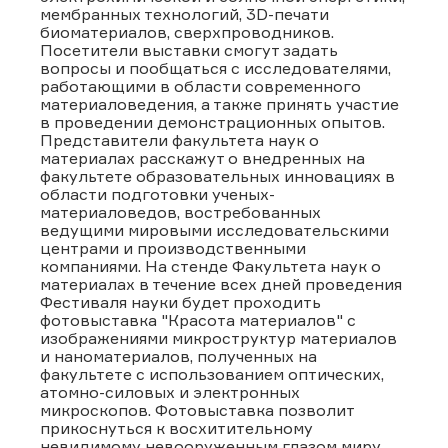
мембранных технологий, 3D-печати
биоматериалов, сверхпроводников.
Посетители выставки смогут задать
вопросы и пообщаться с исследователями,
работающими в области современного
материаловедения, а также принять участие
в проведении демонстрационных опытов.
Представители факультета наук о
материалах расскажут о внедренных на
факультете образовательных инновациях в
области подготовки ученых-
материаловедов, востребованных
ведущими мировыми исследовательскими
центрами и производственными
компаниями. На стенде Факультета наук о
материалах в течение всех дней проведения
Фестиваля науки будет проходить
фотовыставка "Красота материалов" с
изображениями микроструктур материалов
и наноматериалов, полученных на
факультете с использованием оптических,
атомно-силовых и электронных
микроскопов. Фотовыставка позволит
прикоснуться к восхитительному
невидимому невооруженным глазом миру