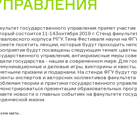
УПРАВЛЕНИЯ
культет государственного управления примет участи
торый состоится 11-143октября 2019 г. Стенд факульте
валовского корпуса МГУ. Тема Фестиваля науки на ФГУ 
ожете посетить лекции, которые будут проходить неп
роприятия будут посвящены следующим темам: цветны
сударственного управления, антикризисные меры совет
дели государства - нации в современном мире. Для г
ммуникационные и деловые игры, викторины и квесты
мятными призами и подарками. На стенде ФГУ будут п
оекты экспертов и авторских коллективов факультета
облемам теории и практики государственного управлен
монстрироваться презентации образовательных програ
наете новости о главных событиях на факультете госу
уденческой жизни.
узка карты...