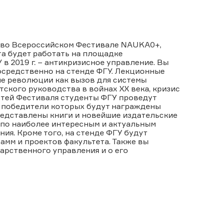
е во Всероссийском Фестивале NAUKA0+,
та будет работать на площадке
в 2019 г. – антикризисное управление. Вы
осредственно на стенде ФГУ. Лекционные
е революции как вызов для системы
ского руководства в войнах XX века, кризис
остей Фестиваля студенты ФГУ проведут
, победители которых будут награждены
редставлены книги и новейшие издательские
 по наиболее интересным и актуальным
ия. Кроме того, на стенде ФГУ будут
мм и проектов факультета. Также вы
дарственного управления и о его