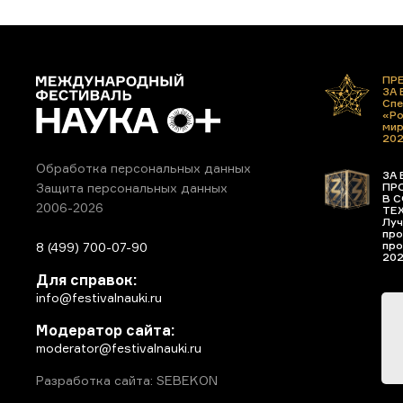
ПР
ЗА
Спе
«Ро
ми
20
Обработка персональных данных
ЗА 
ПР
Защита персональных данных
В С
2006-2026
ТЕ
Луч
про
про
8 (499) 700-07-90
20
Для справок:
info@festivalnauki.ru
Модератор сайта:
moderator@festivalnauki.ru
Разработка сайта: SEBEKON