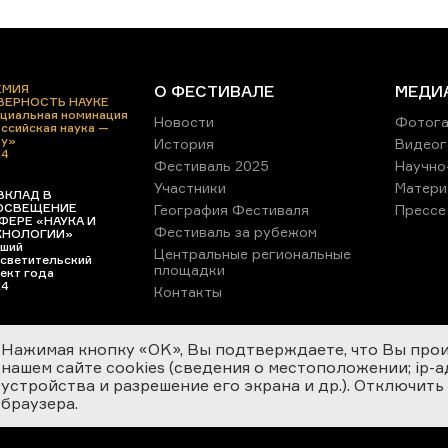
ЕМИЯ
О ФЕСТИВАЛЕ
МЕДИ
 ВЕРНОСТЬ НАУКЕ
циальная номинация
Новости
Фотога
ссийская наука —
ру»
История
Видеог
24
Фестиваль 2025
Научно
Участники
Матери
ВКЛАД В
ОСВЕЩЕНИЕ
География Фестиваля
Прессе
ФЕРЕ «НАУКА И
Фестиваль за рубежом
ХНОЛОГИИ»
ший
Центральные региональные
светительский
площадки
ект года
24
Контакты
Нажимая кнопку «OK», Вы подтверждаете, что Вы про
нашем сайте cookies (сведения о местоположении; ip-адр
устройства и разрешение его экрана и др.). Отключить
браузера.