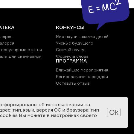
АТЕКА
КОНКУРСЫ
лерея
Мир науки глазами детей
алерея
Ученые будущего
-популярные статьи
Снимай науку!
алы для скачивания
Формула слова
ПРОГРАММА
Ближайшие мероприятия
Региональные площадки
Оставить отзыв
информированы об использовании на
ес; тип, язык, версия ОС и браузера; тип
Ok
 cookies Вы можете в настройках своего