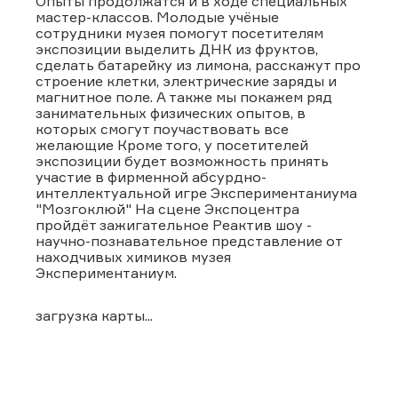
Опыты продолжатся и в ходе специальных
мастер-классов. Молодые учёные
сотрудники музея помогут посетителям
экспозиции выделить ДНК из фруктов,
сделать батарейку из лимона, расскажут про
строение клетки, электрические заряды и
магнитное поле. А также мы покажем ряд
занимательных физических опытов, в
которых смогут поучаствовать все
желающие Кроме того, у посетителей
экспозиции будет возможность принять
участие в фирменной абсурдно-
интеллектуальной игре Экспериментаниума
"Мозгоклюй" На сцене Экспоцентра
пройдёт зажигательное Реактив шоу -
научно-познавательное представление от
находчивых химиков музея
Экспериментаниум.
загрузка карты...