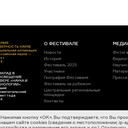
ЕМИЯ
О ФЕСТИВАЛЕ
МЕДИ
 ВЕРНОСТЬ НАУКЕ
циальная номинация
Новости
Фотога
ссийская наука —
ру»
История
Видеог
24
Фестиваль 2025
Научно
Участники
Матери
ВКЛАД В
ОСВЕЩЕНИЕ
География Фестиваля
Прессе
ФЕРЕ «НАУКА И
Фестиваль за рубежом
ХНОЛОГИИ»
ший
Центральные региональные
светительский
площадки
ект года
24
Контакты
Нажимая кнопку «OK», Вы подтверждаете, что Вы про
нашем сайте cookies (сведения о местоположении; ip-адр
устройства и разрешение его экрана и др.). Отключить