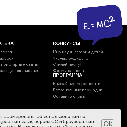
АТЕКА
КОНКУРСЫ
лерея
Мир науки глазами детей
алерея
Ученые будущего
-популярные статьи
Снимай науку!
алы для скачивания
Формула слова
ПРОГРАММА
Ближайшие мероприятия
Региональные площадки
Оставить отзыв
информированы об использовании на
ес; тип, язык, версия ОС и браузера; тип
Ok
 cookies Вы можете в настройках своего