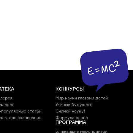
АТЕКА
КОНКУРСЫ
лерея
Мир науки глазами детей
алерея
Ученые будущего
-популярные статьи
Снимай науку!
алы для скачивания
Формула слова
ПРОГРАММА
Ближайшие мероприятия