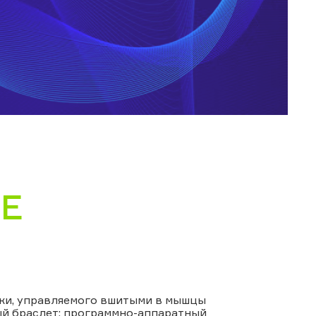
Е
уки, управляемого вшитыми в мышцы
ый браслет; программно-аппаратный