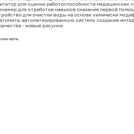
итатор для оценки работоспособности медицинских пр
енажер для отработки навыков оказания первой помощ
тройство для очистки воды на основе химически мод
атомита; автоматизированную систему создания интер
орчества - живые рисунки.
узка карты...