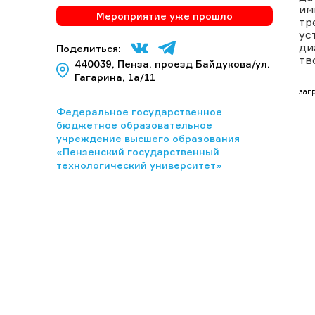
им
Мероприятие уже прошло
тр
ус
ди
Поделиться:
тв
440039, Пенза, проезд Байдукова/ул.
Гагарина, 1а/11
загр
Федеральное государственное
бюджетное образовательное
учреждение высшего образования
«Пензенский государственный
технологический университет»