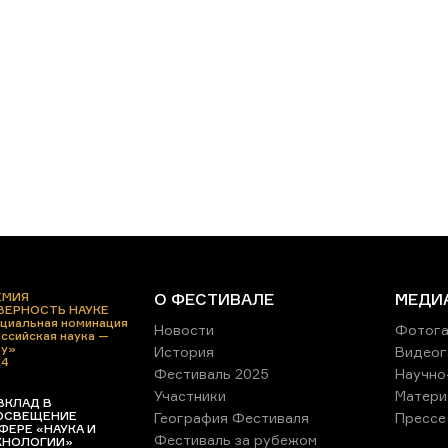
ЕМИЯ
О ФЕСТИВАЛЕ
МЕДИ
 ВЕРНОСТЬ НАУКЕ
циальная номинация
Новости
Фотога
ссийская наука —
ру»
История
Видеог
24
Фестиваль 2025
Научно
Участники
Матери
ВКЛАД В
ОСВЕЩЕНИЕ
География Фестиваля
Прессе
ФЕРЕ «НАУКА И
Фестиваль за рубежом
ХНОЛОГИИ»