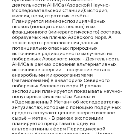
деятельности АНИСа (Азовской Научно-
Исследовательской Станции): история,
миссия, цели, стратегия, отчёты.
Планируется мини-экспозиция чёрных
песков (монацитовых песков) и их
фракционного (минералогического) состава,
образуемых на пляжах Азовского моря. А
также карты расположения данных
потенциально опасных природных
источников радиационного излучения на
побережьях Азовского моря. - Деятельность
АНИСа в рамках освоения альтернативных
источников энергии – получение метана
анаэробными микроорганизмами
(метаногенами) в акваториях Северного
побережья Азовского моря. В рамках
экспозиции планируется показывать научно-
популярные фильмы «Газ Азова» и
«Одомашненный Метан» об исследователях-
энтузиастах, которые с помощью подручных
средств получают ценное энергетическое
сырьё – метан. - В рамках экспозиции
планируется представить одну из
альтернативных форм Периодической
таблицы Химических элементов – Цветок