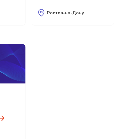
Ростов-на-Дону
м