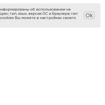
информированы об использовании на
ес; тип, язык, версия ОС и браузера; тип
Ok
 cookies Вы можете в настройках своего
Обработка персональных данных
Защита персональных данных
2006-2026
ПРЕМИЯ
ЗА ВЕРНОСТЬ НАУКЕ
Специальная номинация
«Российская наука — миру»