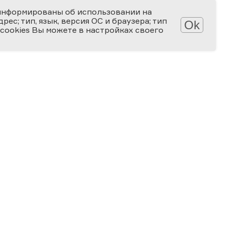
информированы об использовании на
ес; тип, язык, версия ОС и браузера; тип
Ok
 cookies Вы можете в настройках своего
Обработка персональных данных
Защита персональных данных
2006-2026
ПРЕМИЯ
ЗА ВЕРНОСТЬ НАУКЕ
Специальная номинация
«Российская наука — миру»
2024