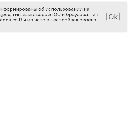
информированы об использовании на
ес; тип, язык, версия ОС и браузера; тип
Ok
 cookies Вы можете в настройках своего
Обработка персональных данных
Защита персональных данных
2006-2026
ПРЕМИЯ
ЗА ВЕРНОСТЬ НАУКЕ
Специальная номинация
«Российская наука — миру»
2024