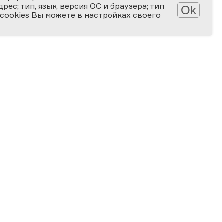
ес; тип, язык, версия ОС и браузера; тип
Ok
 cookies Вы можете в настройках своего
Обработка персональных данных
Защита персональных данных
2006-2026
ПРЕМИЯ
ЗА ВЕРНОСТЬ НАУКЕ
Специальная номинация
«Российская наука — миру»
2024