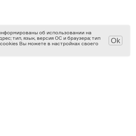
информированы об использовании на
ес; тип, язык, версия ОС и браузера; тип
Ok
 cookies Вы можете в настройках своего
АТЕКА
КОНКУРСЫ
лерея
Мир науки глазами детей