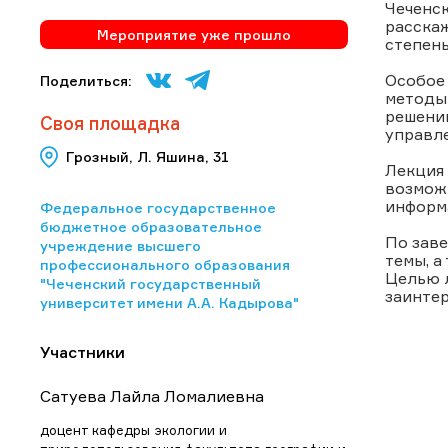
Чеченс
расскаж
Мероприятие уже прошло
степень
Особое
Поделиться:
методы
решении
Своя площадка
управл
Грозный, Л. Яшина, 31
Лекция 
возможн
информа
Федеральное государственное
бюджетное образовательное
По зав
учреждение высшего
темы, а
профессионального образования
Целью л
"Чеченский государственный
заинте
университет имени А.А. Кадырова"
Участники
Сатуева Лайла Ломалиевна
доцент кафедры экологии и