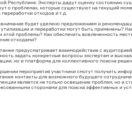
кой Республике. Эксперты дадут оценку состоянию су
ут о проблемах, которые существуют на текущий моме
 переработки отходов и т.д.
 внимание будет уделено предложениям и рекомендац
 утилизации и переработки могут быть применены? Ка
 этой проблемы? Как обеспечить вовлеченность местн
ения отходами?
также предусматривает взаимодействие с аудиторией:
ость задать конкретные вопросы экспертам и высказа
ции, но и платформа для коллективного поиска решен
ершении мероприятия участники смогут получить инфо
 также контакты для возможного будущего сотрудниче
екции является не только освещение проблем, но и с
ресованными сторонами для поиска эффективных и уст