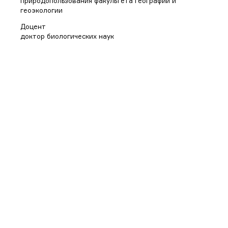
природопользования факультета географии и
геоэкологии
Доцент
доктор биологических наук