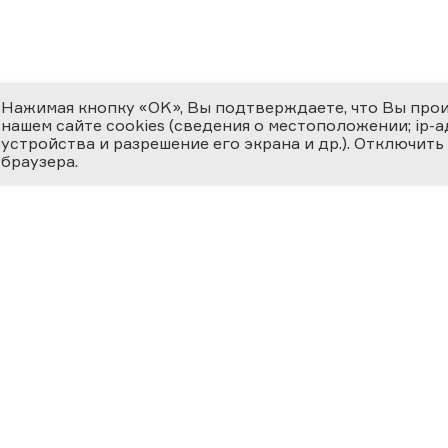
Нажимая кнопку «OK», Вы подтверждаете, что Вы про
нашем сайте cookies (сведения о местоположении; ip-адр
устройства и разрешение его экрана и др.). Отключить
браузера.
ЕМИЯ
О ФЕСТИВАЛЕ
МЕДИ
 ВЕРНОСТЬ НАУКЕ
циальная номинация
Новости
Фотога
ссийская наука —
ру»