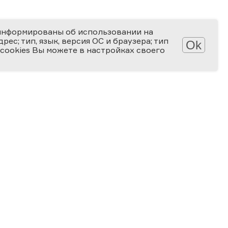
информированы об использовании на
ес; тип, язык, версия ОС и браузера; тип
Ok
 cookies Вы можете в настройках своего
Обработка персональных данных
Защита персональных данных
2006-2026
ПРЕМИЯ
ЗА ВЕРНОСТЬ НАУКЕ