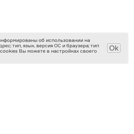
информированы об использовании на
ес; тип, язык, версия ОС и браузера; тип
Ok
 cookies Вы можете в настройках своего
АТЕКА
КОНКУРСЫ