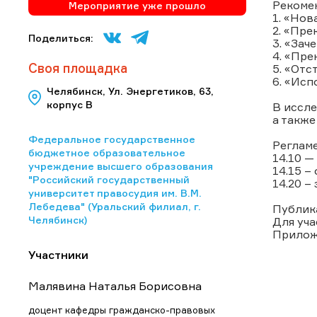
Рекоме
Мероприятие уже прошло
1. «Нов
2. «Пре
Поделиться:
3. «Зач
4. «Пр
Своя площадка
5. «Отс
6. «Исп
Челябинск, Ул. Энергетиков, 63,
корпус В
В иссл
а такж
Федеральное государственное
Регламе
бюджетное образовательное
14.10 —
учреждение высшего образования
14.15 –
"Российский государственный
14.20 –
университет правосудия им. В.М.
Лебедева" (Уральский филиал, г.
Публик
Челябинск)
Для уча
Приложе
Участники
Малявина Наталья Борисовна
доцент кафедры гражданско-правовых