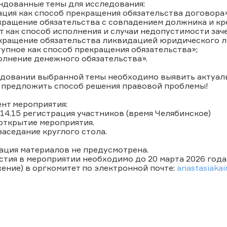
ндованные темы для исследования:
ация как способ прекращения обязательства договора»
кращение обязательства с совпадением должника и кр
ет как способ исполнения и случаи недопустимости заче
екращение обязательства ликвидацией юридического л
тупное как способ прекращения обязательства»;
олнение денежного обязательства».
едовании выбранной темы необходимо выявить актуаль
е предложить способ решения правовой проблемы!
нт мероприятия:
 14.15 регистрация участников (время Челябинское)
 открытие мероприятия.
 заседание круглого стола.
ация материалов не предусмотрена.
стия в мероприятии необходимо до 20 марта 2026 года
ние) в оргкомитет по электронной почте:
anastasiaka