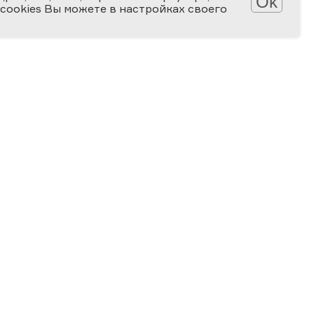
Ok
 cookies Вы можете в настройках своего
Обработка персональных данных
Защита персональных данных
2006-2026
ПРЕМИЯ
ЗА ВЕРНОСТЬ НАУКЕ
Специальная номинация
«Российская наука — миру»
2024
ЗА ВКЛАД В ПРОСВЕЩЕНИЕ
В СФЕРЕ «НАУКА И ТЕХНОЛОГИИ»