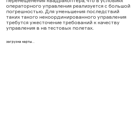
перемещенения квадракоптера, что в условиях
операторного управления реализуется с большой
погрешностью. Для уменьшения последствий
таких такого некоординированного управления
требутся ужесточение требований к качеству
управления в нв тестовых полетах.
загрузка карты...