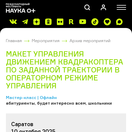
Главная
Мероприятия
Архив мероприятий
МАКЕТ УПРАВЛЕНИЯ
ДВИЖЕНИЕМ КВАДРАКОПТЕРА
ПО ЗАДАННОЙ ТРАЕКТОРИИ В
ОПЕРАТОРНОМ РЕЖИМЕ
ПОИСК
УПРАВЛЕНИЯ
Мастер-класс | Офлайн
абитуриенты, будет интересно всем, школьники
Саратов
10 октября 2025