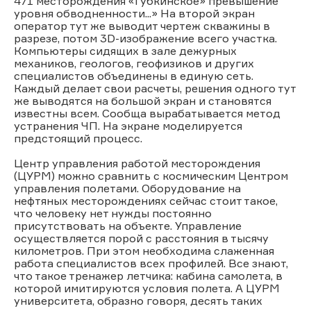
471 месторождения «Губкинское» превышение
уровня обводненности...» На второй экран
оператор тут же выводит чертеж скважины в
разрезе, потом 3D-изображение всего участка.
Компьютеры сидящих в зале дежурных
механиков, геологов, геофизиков и других
специалистов объединены в единую сеть.
Каждый делает свои расчеты, решения одного тут
же выводятся на большой экран и становятся
известны всем. Сообща вырабатывается метод
устранения ЧП. На экране моделируется
предстоящий процесс.
Центр управления работой месторождения
(ЦУРМ) можно сравнить с космическим Центром
управления полетами. Оборудование на
нефтяных месторождениях сейчас стоит такое,
что человеку нет нужды постоянно
присутствовать на объекте. Управление
осуществляется порой с расстояния в тысячу
километров. При этом необходима слаженная
работа специалистов всех профилей. Все знают,
что такое тренажер летчика: кабина самолета, в
которой имитируются условия полета. А ЦУРМ
университета, образно говоря, десять таких