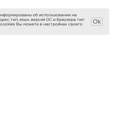
информированы об использовании на
ес; тип, язык, версия ОС и браузера; тип
Ok
 cookies Вы можете в настройках своего
АТЕКА
КОНКУРСЫ
лерея
Мир науки глазами детей
алерея
Ученые будущего
-популярные статьи
Снимай науку!
алы для скачивания
Формула слова