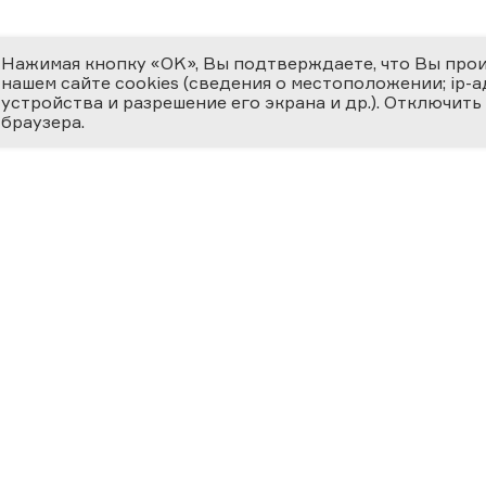
Нажимая кнопку «OK», Вы подтверждаете, что Вы про
нашем сайте cookies (сведения о местоположении; ip-адр
устройства и разрешение его экрана и др.). Отключить
браузера.
ЕМИЯ
О ФЕСТИВАЛЕ
МЕДИ
 ВЕРНОСТЬ НАУКЕ
циальная номинация
Новости
Фотога
ссийская наука —
ру»
История
Видеог
24
Фестиваль 2025
Научно
Участники
Матери