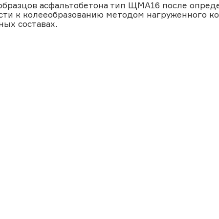
образцов асфальтобетона тип ЩМА16 после опред
сти к колееобразованию методом нагруженного ко
ных составах.