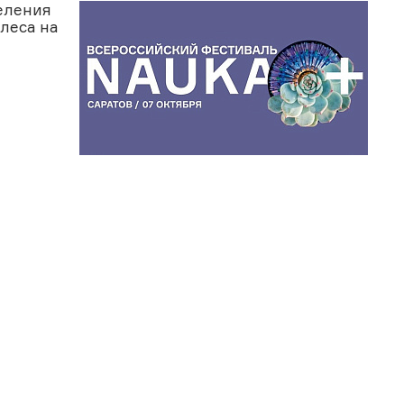
еления
леса на