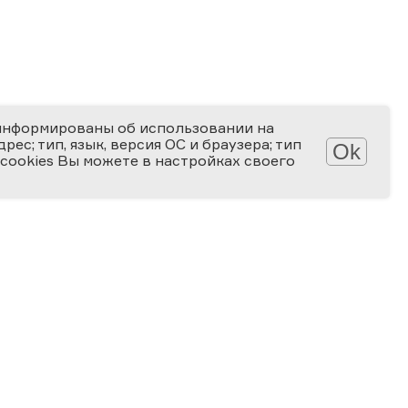
информированы об использовании на
ес; тип, язык, версия ОС и браузера; тип
Ok
 cookies Вы можете в настройках своего
АТЕКА
КОНКУРСЫ