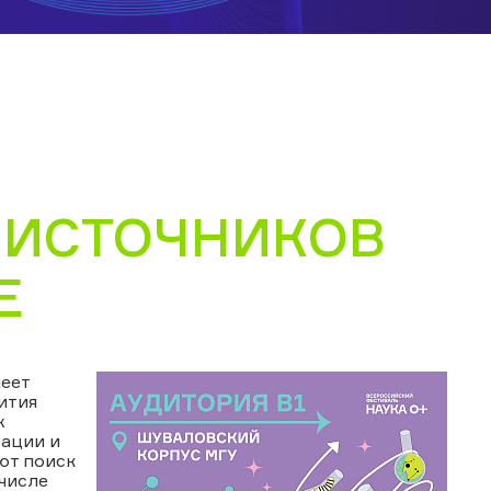
 ИСТОЧНИКОВ
Е
еет
ития
х
уации и
ют поиск
числе