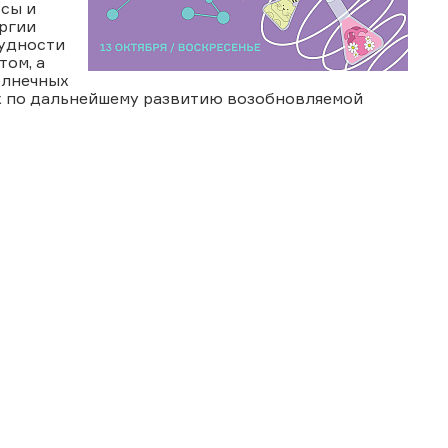
рсы и
ргии
рудности
том, а
олнечных
ах по дальнейшему развитию возобновляемой