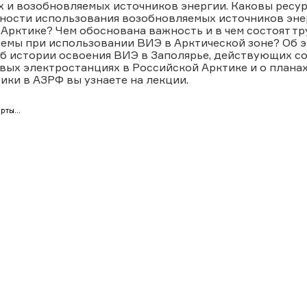
 и возобновляемых источников энергии. Каковы ресу
ности использования возобновляемых источников эне
 Арктике? Чем обоснована важность и в чем состоят т
емы при использовании ВИЭ в Арктической зоне? Об э
об истории освоения ВИЭ в Заполярье, действующих с
овых электростанциях в Российской Арктике и о план
ики в АЗРФ вы узнаете на лекции.
рты...