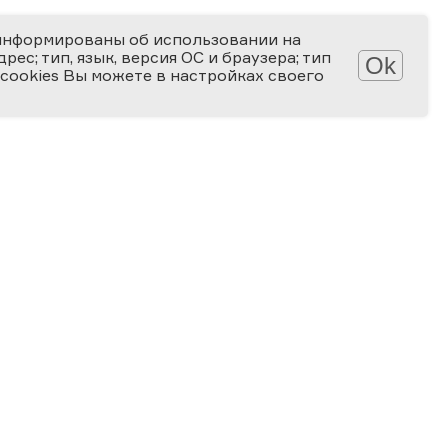
информированы об использовании на
ес; тип, язык, версия ОС и браузера; тип
Ok
 cookies Вы можете в настройках своего
Обработка персональных данных
Защита персональных данных
2006-2026
ПРЕМИЯ
ЗА ВЕРНОСТЬ НАУКЕ
Специальная номинация
«Российская наука — миру»