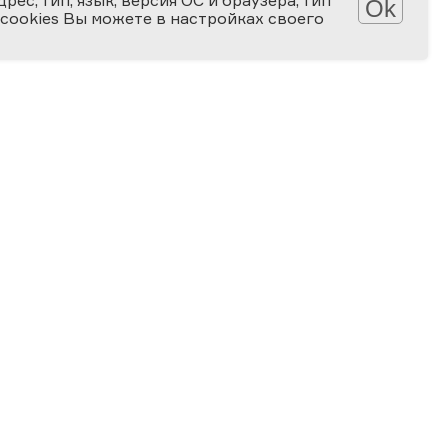
ес; тип, язык, версия ОС и браузера; тип
Ok
 cookies Вы можете в настройках своего
Обработка персональных данных
Защита персональных данных
2006-2026
ПРЕМИЯ
ЗА ВЕРНОСТЬ НАУКЕ
Специальная номинация
«Российская наука — миру»
2024
ЗА ВКЛАД В ПРОСВЕЩЕНИЕ