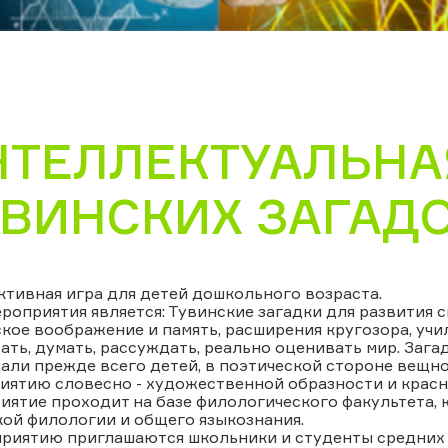
НТЕЛЛЕКТУАЛЬНА
УВИНСКИХ ЗАГАД
тивная игра для детей дошкольного возраста.
роприятия является: Тувинские загадки для развития с
кое воображение и память, расширения кругозора, учи
ть, думать, рассуждать, реально оценивать мир. Зага
ли прежде всего детей, в поэтической стороне вещно
иятию словесно - художественной образности и крас
ятие проходит на базе филологического факультета, 
ой филологии и общего языкознания.
приятию приглашаются школьники и студенты средних