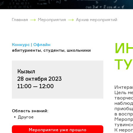
Главная
Мероприятия
Архив мероприятий
И
Конкурс | Офлайн
абитуриенты, студенты, школьники
Т
Кызыл
28 октября 2023
11:00 — 12:00
Интерак
Цель ме
творчес
наблюда
приобща
Область знаний:
в воспр
Другое
Меропри
тувинск
К меро
Мероприятие уже прошло