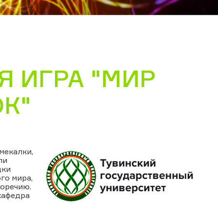
Я ИГРА "МИР
ОК"
мекалки,
ли
дки
го мира,
норечию.
кафедра