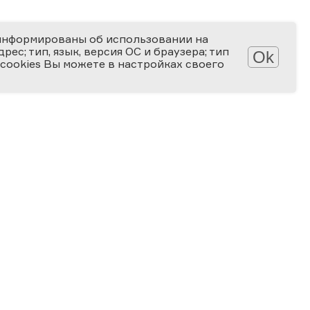
информированы об использовании на
ес; тип, язык, версия ОС и браузера; тип
Ok
 cookies Вы можете в настройках своего
АТЕКА
КОНКУРСЫ
лерея
Мир науки глазами детей
алерея
Ученые будущего
-популярные статьи
Снимай науку!
алы для скачивания
Формула слова