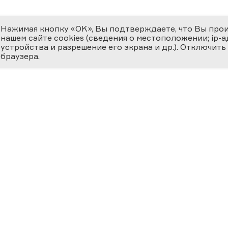
Нажимая кнопку «OK», Вы подтверждаете, что Вы про
нашем сайте cookies (сведения о местоположении; ip-адр
устройства и разрешение его экрана и др.). Отключить
браузера.
ЕМИЯ
О ФЕСТИВАЛЕ
МЕДИ
 ВЕРНОСТЬ НАУКЕ
циальная номинация
Новости
Фотога
ссийская наука —
ру»
История
Видеог
24
Фестиваль 2025
Научно
Участники
Матери