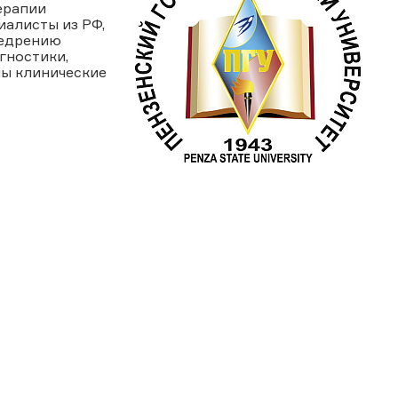
ерапии
иалисты из РФ,
недрению
гностики,
ны клинические